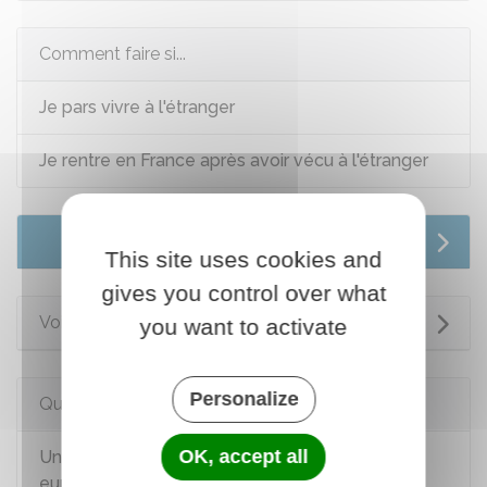
Comment faire si...
Je pars vivre à l'étranger
Je rentre en France après avoir vécu à l'étranger
Services en ligne et formulaires
This site uses cookies and
gives you control over what
Voir aussi
you want to activate
Personalize
Questions ? Réponses !
OK, accept all
Un Français peut-il être expulsé d'un pays
européen ou de la Suisse ?