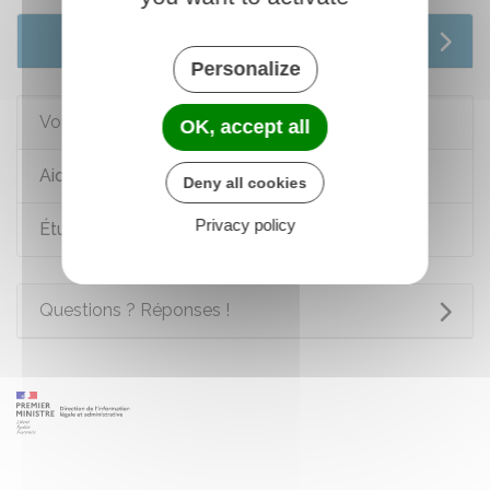
Services en ligne et formulaires
Personalize
Voir aussi
OK, accept all
Aides personnelles au logement
Deny all cookies
Privacy policy
Étudier à l'étranger
Questions ? Réponses !