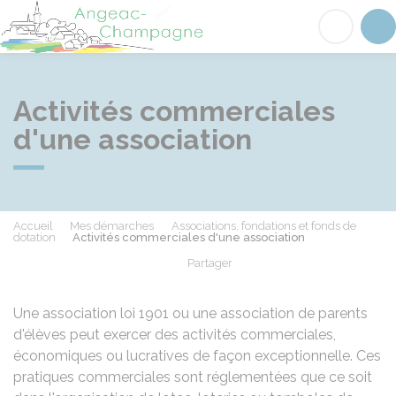
Angeac-Champagne
Acc
Activités commerciales
d'une association
Accueil
Mes démarches
Associations, fondations et fonds de
dotation
Activités commerciales d'une association
Partager
Partager sur Facebook
Partager sur X - Twit
Partager sur
Par
Une association loi 1901 ou une association de parents
d'élèves peut exercer des activités commerciales,
économiques ou lucratives de façon exceptionnelle. Ces
pratiques commerciales sont réglementées que ce soit