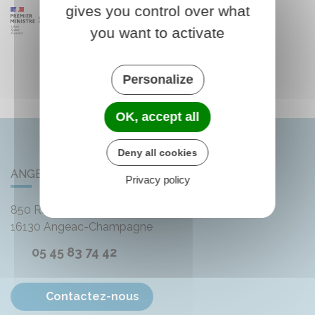
gives you control over what
you want to activate
Personalize
OK, accept all
Deny all cookies
ANGEAC-CHAMPAGNE
Privacy policy
850 Rue des Distilleries
16130
Angeac-Champagne
05 45 83 74 42
Contactez-nous