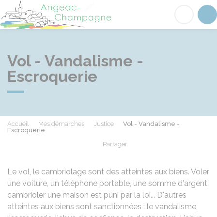
Angeac-Champagne
Acc
Vol - Vandalisme -
Escroquerie
Accueil
Mes démarches
Justice
Vol - Vandalisme -
Escroquerie
Partager
Partager sur Facebook
Partager sur X - Twit
Partager sur
Par
Le vol, le cambriolage sont des atteintes aux biens. Voler
une voiture, un téléphone portable, une somme d'argent,
cambrioler une maison est puni par la loi... D'autres
atteintes aux biens sont sanctionnées : le vandalisme,