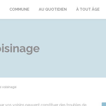
ngeac-Champagne
COMMUNE
AU QUOTIDIEN
À TOUT ÂGE
oisinage
e voisinage
par vos voisins peuvent constituer des troubles de