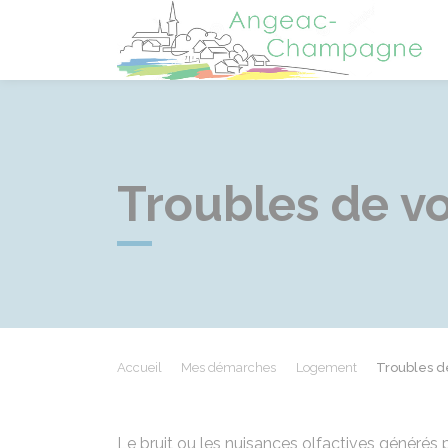
A
Troubles de v
Accueil
Mes démarches
Logement
Troubles d
Le bruit ou les nuisances olfactives générés 