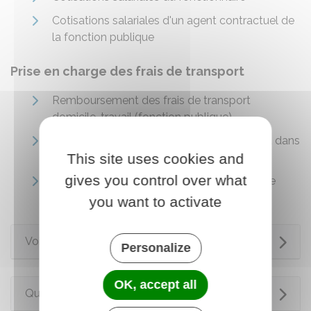
Cotisations salariales d'un agent contractuel de
la fonction publique
Prise en charge des frais de transport
Remboursement des frais de transport
domicile-travail (fonction publique)
Remboursement des frais de déplacement dans
This site uses cookies and
la fonction publique
gives you control over what
Prise en charge des frais de changement de
résidence (fonction publique)
you want to activate
Voir aussi
Personalize
OK, accept all
Questions ? Réponses !