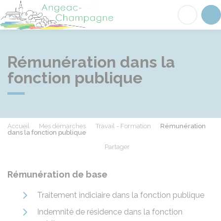
Angeac-Champagne
Acc
Rémunération dans la
fonction publique
Accueil
Mes démarches
Travail - Formation
Rémunération
dans la fonction publique
Partager
Partager sur Facebook
Partager sur X - Twit
Partager sur
Par
Rémunération de base
Traitement indiciaire dans la fonction publique
Indemnité de résidence dans la fonction