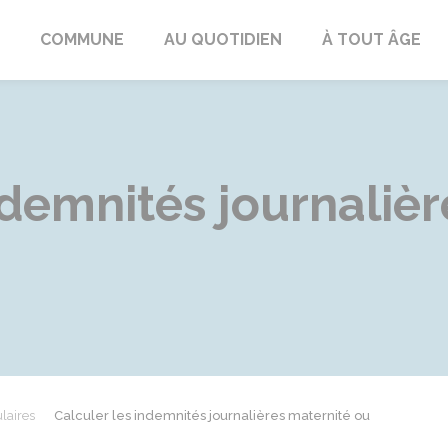
ngeac-Champagne
COMMUNE
AU QUOTIDIEN
À TOUT ÂGE
ndemnités journaliè
laires
Calculer les indemnités journalières maternité ou