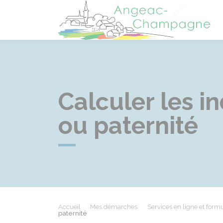
A
Calculer les i
ou paternité
Accueil
Mes démarches
Services en ligne et formu
paternité