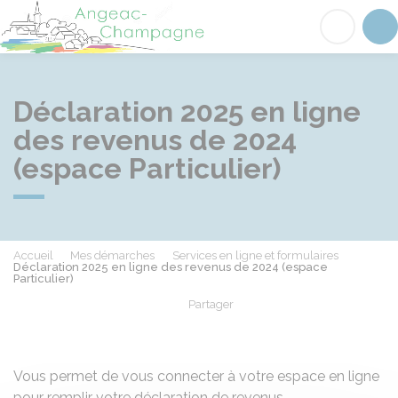
Angeac-Champagne
Acc
Déclaration 2025 en ligne
des revenus de 2024
(espace Particulier)
Accueil
Mes démarches
Services en ligne et formulaires
Déclaration 2025 en ligne des revenus de 2024 (espace
Particulier)
Partager
Partager sur Facebook
Partager sur X - Twit
Partager sur
Par
Vous permet de vous connecter à votre espace en ligne
pour remplir votre déclaration de revenus.