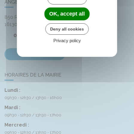
ANGEAC-CHAMPAGNE
OK, accept all
850 Rue des Distilleries
16130
Angeac-Champagne
Deny all cookies
05 45 83 74 42
Privacy policy
Contactez-nous
HORAIRES DE LA MAIRIE
Lundi :
09h30 - 12h30
13h30 - 16h00
Mardi :
09h30 - 12h30
13h30 - 17h00
Mercredi :
09h30 - 12h30
13h30 - 17h00