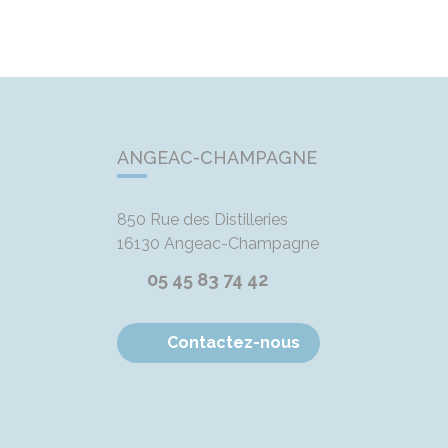
ANGEAC-CHAMPAGNE
850 Rue des Distilleries
16130
Angeac-Champagne
05 45 83 74 42
Contactez-nous