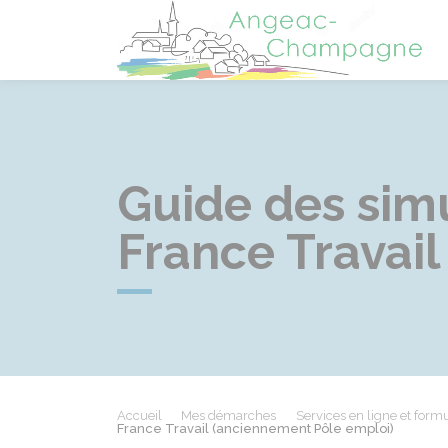
A
Guide des simu
France Travai
Accueil
Mes démarches
Services en ligne et formu
France Travail (anciennement Pôle emploi)