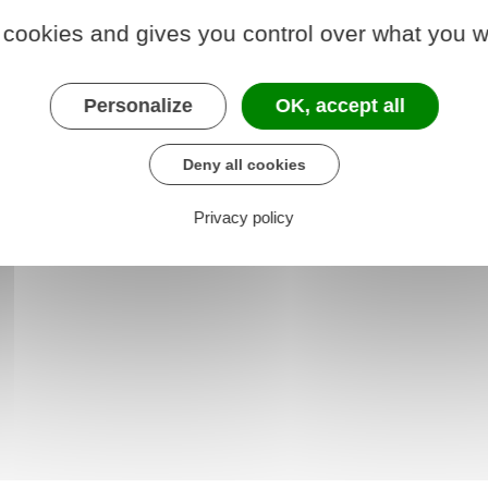
 cookies and gives you control over what you w
France Travail
Personalize
OK, accept all
Deny all cookies
Privacy policy