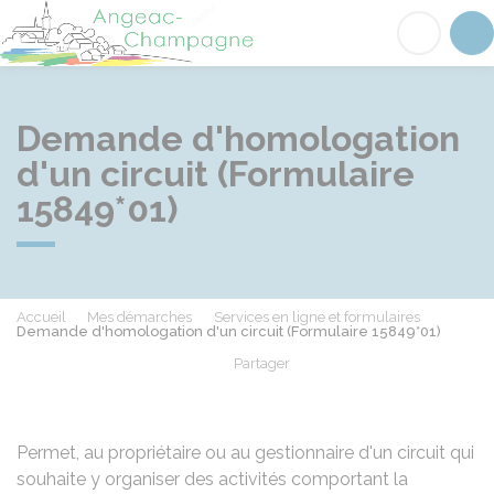
Angeac-Champagne
Acc
Demande d'homologation
d'un circuit (Formulaire
15849*01)
Accueil
Mes démarches
Services en ligne et formulaires
Demande d'homologation d'un circuit (Formulaire 15849*01)
Partager
Partager sur Facebook
Partager sur X - Twit
Partager sur
Par
Permet, au propriétaire ou au gestionnaire d'un circuit qui
souhaite y organiser des activités comportant la