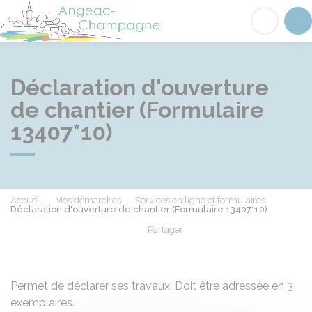
Angeac-Champagne
Acc
Déclaration d'ouverture
de chantier (Formulaire
13407*10)
Accueil
Mes démarches
Services en ligne et formulaires
Déclaration d'ouverture de chantier (Formulaire 13407*10)
Partager
Partager sur Facebook
Partager sur X - Twit
Partager sur
Par
Permet de déclarer ses travaux. Doit être adressée en 3
exemplaires.