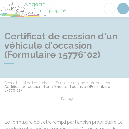
Angeac-Champagne
Acc
Certificat de cession d'un
véhicule d'occasion
(Formulaire 15776*02)
Accueil
Mes démarches
Services en ligne et formulaires
Certificat de cession d'un véhicule d'occasion (Formulaire
15776*02)
Partager
Partager sur Facebook
Partager sur X - Twit
Partager sur
Par
Le formulaire doit être rempli par l'ancien propriétaire (le
vendeur) et le nouveau propriétaire (l'acquéreur), puis