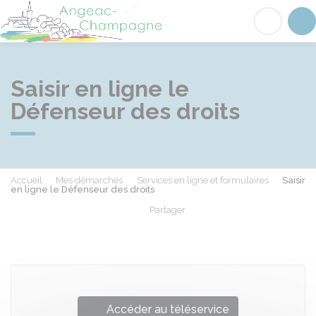
Angeac-Champagne
Acc
Saisir en ligne le
Défenseur des droits
Accueil
Mes démarches
Services en ligne et formulaires
Saisir
en ligne le Défenseur des droits
Partager
Partager sur Facebook
Partager sur X - Twit
Partager sur
Par
Accéder au téléservice