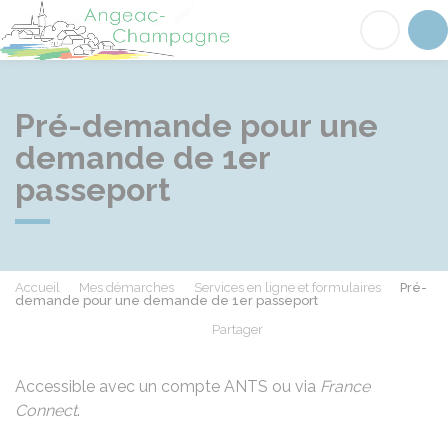
Angeac-Champagne
Acc
Pré-demande pour une
demande de 1er
passeport
Accueil
Mes démarches
Services en ligne et formulaires
Pré-
demande pour une demande de 1er passeport
Partager
Partager sur Facebook
Partager sur X - Twit
Partager sur
Par
Accessible avec un compte ANTS ou via
France
Connect
.