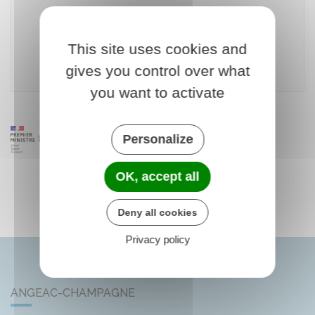
Accéder au téléservice
This site uses cookies and
gives you control over what
Agence nationale des titres sécurisés (ANTS)
you want to activate
Personalize
OK, accept all
Deny all cookies
Privacy policy
ANGEAC-CHAMPAGNE