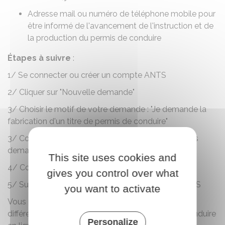
Adresse mail ou numéro de téléphone mobile pour
être informé de l'avancement de l'instruction et de
la production du permis de conduire
Étapes à suivre
:
1/ Se connecter ou créer un compte
ANTS
2/ Cliquer sur "Nouvelle demande"
3/ Choisir le motif de votre demande : "Je demande la
fabrication d'un titre de permis de conduire"
3/ Compléter les rubriques et ajouter les justificatifs
demandés
This site uses cookies and
4/ Confirmer la démarche
gives you control over what
5/ Suivre son avancement dans votre espace ANTS
you want to activate
Vous pouvez aussi consulter une
vidéo
sur les
différentes étapes de la demande de permis de conduire
Personalize