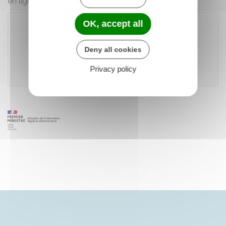
en ligne
OK, accept all
Accéder au téléservice
Deny all cookies
Privacy policy
Agence nationale des titres sécurisés (ANTS)