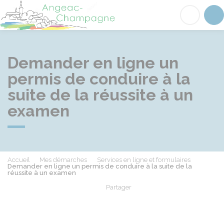
Angeac-Champagne
Acc
Demander en ligne un
permis de conduire à la
suite de la réussite à un
examen
Accueil
Mes démarches
Services en ligne et formulaires
Demander en ligne un permis de conduire à la suite de la
réussite à un examen
Partager
Partager sur Facebook
Partager sur X - Twit
Partager sur
Par