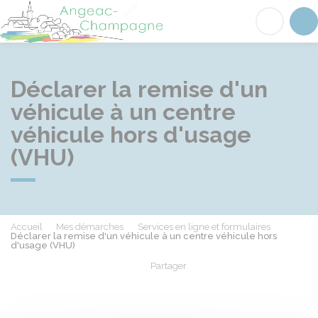
Angeac-Champagne
Acc
Déclarer la remise d'un
véhicule à un centre
véhicule hors d'usage
(VHU)
Accueil
Mes démarches
Services en ligne et formulaires
Déclarer la remise d'un véhicule à un centre véhicule hors
d'usage (VHU)
Partager
Partager sur Facebook
Partager sur X - Twit
Partager sur
Par