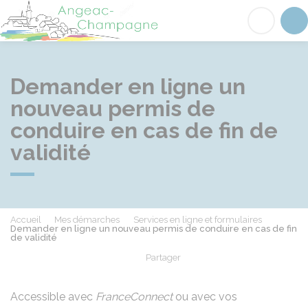
Angeac-Champagne
Acc
Demander en ligne un
nouveau permis de
conduire en cas de fin de
validité
Accueil
Mes démarches
Services en ligne et formulaires
Demander en ligne un nouveau permis de conduire en cas de fin
de validité
Partager
Partager sur Facebook
Partager sur X - Twit
Partager sur
Par
Accessible avec
FranceConnect
ou avec vos