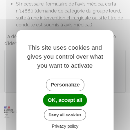
Si nécessaire, formulaire de l'avis médical
cerfa
n°14880
(demande de catégorie du groupe lourd,
suite à une intervention chirurgicale ou si le titre de
conduite est soumis à avis médical)
La démarche est gratuite, excepté les frais de photo
d'identité.
This site uses cookies and
gives you control over what
you want to activate
Accéder au téléservice
Agence nationale des titres sécurisés (ANTS)
Personalize
OK, accept all
Deny all cookies
Privacy policy