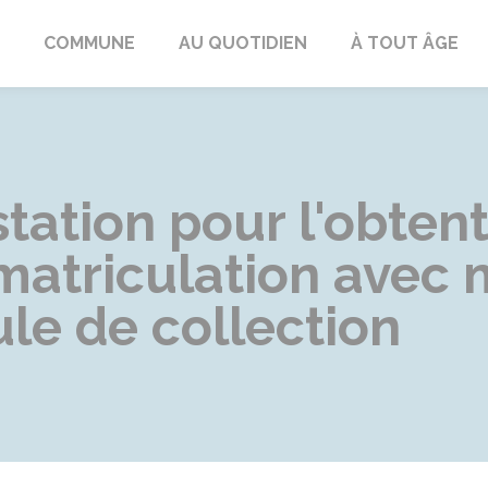
ngeac-Champagne
COMMUNE
AU QUOTIDIEN
À TOUT ÂGE
tation pour l'obtent
mmatriculation avec
le de collection