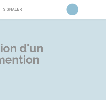
Accéder au form
SIGNALER
ion d'un
 mention