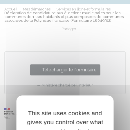
Accueil
Mes démarches
Services en ligne et formulaires
Déclaration de candidature aux élections municipales pour les
communes de 1 000 habitants et plus composées de communes
associées de la Polynésie française (Formulaire 16049*02)
Partager
Partager sur Facebook
Partager sur X - Twit
Partager sur
Par
Télécharger le formulaire
Ministère chargé de l'intérieur
This site uses cookies and
gives you control over what