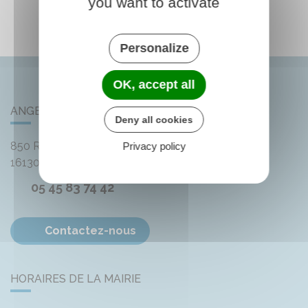
you want to activate
Personalize
OK, accept all
ANGEAC-CHAMPAGNE
Deny all cookies
850 Rue des Distilleries
Privacy policy
16130
Angeac-Champagne
05 45 83 74 42
Contactez-nous
HORAIRES DE LA MAIRIE