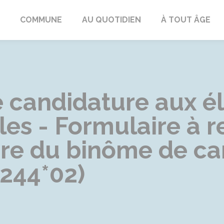
ngeac-Champagne
COMMUNE
AU QUOTIDIEN
À TOUT ÂGE
 candidature aux é
es - Formulaire à r
e du binôme de ca
5244*02)