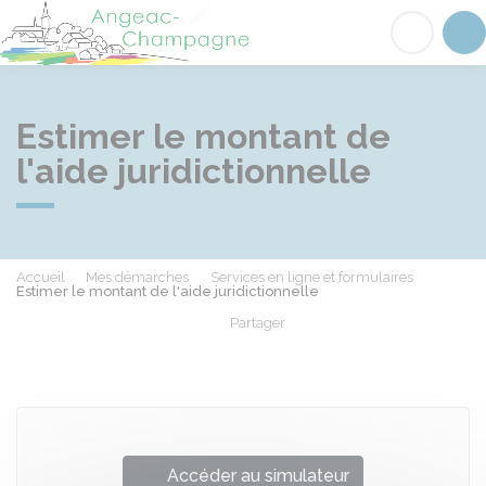
Angeac-Champagne
Acc
Estimer le montant de
l'aide juridictionnelle
Accueil
Mes démarches
Services en ligne et formulaires
Estimer le montant de l'aide juridictionnelle
Partager
Partager sur Facebook
Partager sur X - Twit
Partager sur
Par
Accéder au simulateur