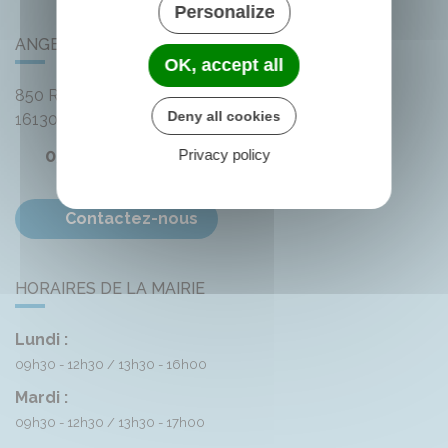
Personalize
ANGEAC-CHAMPAGNE
OK, accept all
850 Rue des Distilleries
Deny all cookies
16130
Angeac-Champagne
05 45 83 74 42
Privacy policy
Contactez-nous
HORAIRES DE LA MAIRIE
Lundi :
09h30 - 12h30
13h30 - 16h00
Mardi :
09h30 - 12h30
13h30 - 17h00