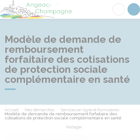
Angeac-Champagne
Acc
Modèle de demande de
remboursement
forfaitaire des cotisations
de protection sociale
complémentaire en santé
Accueil
Mes démarches
Services en ligne et formulaires
Modèle de demande de remboursement forfaitaire des
cotisations de protection sociale complémentaire en santé
Partager
Partager sur Facebook
Partager sur X - Twit
Partager sur
Par