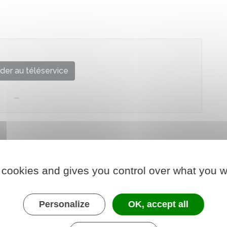
der au téléservice
 cookies and gives you control over what you w
Personalize
OK, accept all