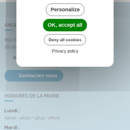
Personalize
OK, accept all
ANGEAC-CHAMPAGNE
850 Rue des Distilleries
Deny all cookies
16130
Angeac-Champagne
Privacy policy
05 45 83 74 42
Contactez-nous
HORAIRES DE LA MAIRIE
Lundi :
09h30 - 12h30
13h30 - 16h00
Mardi :