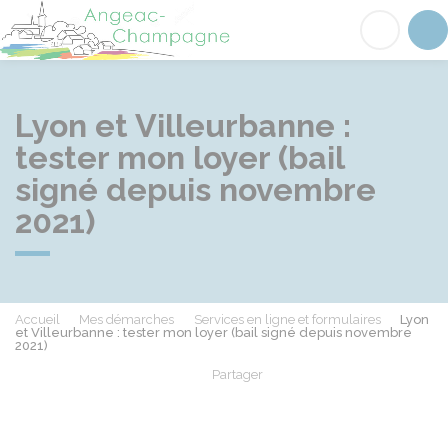
Angeac-Champagne
Acc
Lyon et Villeurbanne :
tester mon loyer (bail
signé depuis novembre
2021)
Accueil
Mes démarches
Services en ligne et formulaires
Lyon
et Villeurbanne : tester mon loyer (bail signé depuis novembre
2021)
Partager
Partager sur Facebook
Partager sur X - Twit
Partager sur
Par