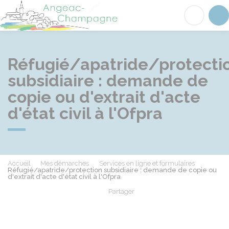
Angeac-Champagne
Acc
Réfugié/apatride/protecti
subsidiaire : demande de
copie ou d'extrait d'acte
d'état civil à l'Ofpra
Accueil
Mes démarches
Services en ligne et formulaires
Réfugié/apatride/protection subsidiaire : demande de copie ou
d'extrait d'acte d'état civil à l'Ofpra
Partager
Partager sur Facebook
Partager sur X - Twit
Partager sur
Par