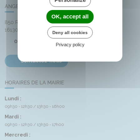
ANGEAC-CHAMPAGNE
OK, accept all
850 Rue des Distilleries
16130
Angeac-Champagne
Deny all cookies
05 45 83 74 42
Privacy policy
Contactez-nous
HORAIRES DE LA MAIRIE
Lundi :
09h30 - 12h30
13h30 - 16h00
Mardi :
09h30 - 12h30
13h30 - 17h00
Mercredi :