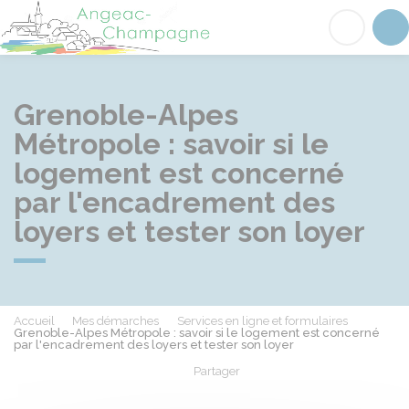
Angeac-Champagne
Acc
Grenoble-Alpes
Métropole : savoir si le
logement est concerné
par l'encadrement des
loyers et tester son loyer
Accueil
Mes démarches
Services en ligne et formulaires
Grenoble-Alpes Métropole : savoir si le logement est concerné
par l'encadrement des loyers et tester son loyer
Partager
Partager sur Facebook
Partager sur X - Twit
Partager sur
Par