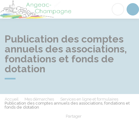
Angeac-Champagne
Acc
Publication des comptes
annuels des associations,
fondations et fonds de
dotation
Accueil
Mes démarches
Services en ligne et formulaires
Publication des comptes annuels des associations, fondations et
fonds de dotation
Partager
Partager sur Facebook
Partager sur X - Twit
Partager sur
Par