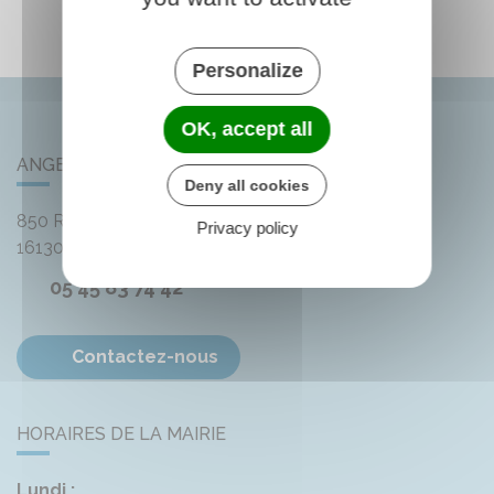
Personalize
OK, accept all
ANGEAC-CHAMPAGNE
Deny all cookies
850 Rue des Distilleries
Privacy policy
16130
Angeac-Champagne
05 45 83 74 42
Contactez-nous
HORAIRES DE LA MAIRIE
Lundi :