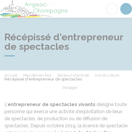
Angeac-Champagne
Acc
Récépissé d'entrepreneur
de spectacles
Accueil
Mes démarches
Secteurs d'activité
Arts et culture
Récépissé d'entrepreneur de spectacles
Partager
Partager sur Facebook
Partager sur X - Twit
Partager sur
Par
L'
entrepreneur de spectacles vivants
désigne toute
personne qui exerce une activité d'exploitation de lieux
de spectacles, de production ou de diffusion de
spectacles. Depuis octobre 2019, la licence de spectacle