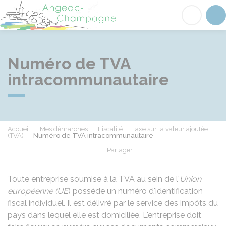
Angeac-Champagne
Acc
Numéro de TVA
intracommunautaire
Accueil
Mes démarches
Fiscalité
Taxe sur la valeur ajoutée
(TVA)
Numéro de TVA intracommunautaire
Partager
Partager sur Facebook
Partager sur X - Twit
Partager sur
Par
Toute entreprise soumise à la TVA au sein de l'
Union
européenne (UE
) possède un numéro d'identification
fiscal individuel. Il est délivré par le service des impôts du
pays dans lequel elle est domiciliée. L'entreprise doit