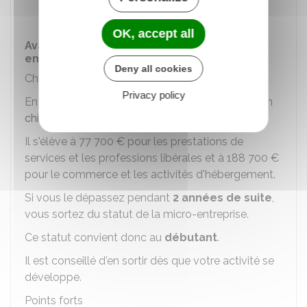
avez un ou plusieurs associés), etc.
OK, accept all
Avantages et inconvénients de la micro-
entreprise
Deny all cookies
Chiffre d'affaires à ne pas dépasser
Privacy policy
En tant que
micro-entrepreneur
, vous avez un
chiffre d'affaires
à ne pas dépasser
.
Il s'élève à
77 700 €
pour les prestations de
services et les professions libérales et à
188 700 €
pour le commerce et les activités d'hébergement.
Si vous le dépassez pendant
2 années de suite
,
vous sortez du statut de la micro-entreprise.
Ce statut convient donc au
débutant
.
Il est conseillé d'en sortir dès que votre activité se
développe.
Points forts