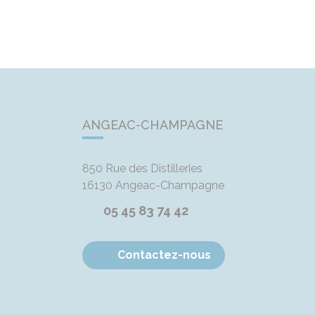
ANGEAC-CHAMPAGNE
850 Rue des Distilleries
16130
Angeac-Champagne
05 45 83 74 42
Contactez-nous