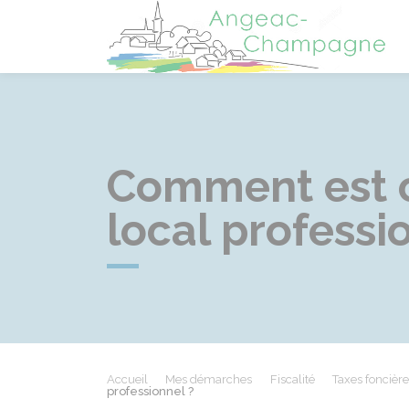
A
Comment est ca
local professi
Accueil
Mes démarches
Fiscalité
Taxes foncière
professionnel ?