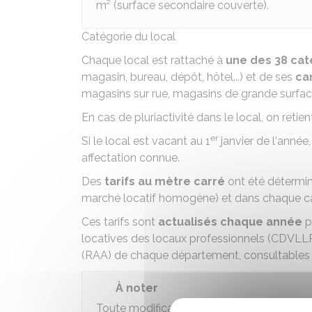
m² (surface secondaire couverte).
Catégorie du local
Chaque local est rattaché à
une des 38 cat
magasin, bureau, dépôt, hôtel...) et de ses
ca
magasins sur rue, magasins de grande surface.
En cas de pluriactivité dans le local, on retie
er
Si le local est vacant au 1
janvier de l'année,
affectation connue.
Des
tarifs au mètre carré
ont été détermin
marché locatif homogène) et dans chaque ca
Ces tarifs sont
actualisés chaque année
p
locatives des locaux professionnels (CDVLLP).
(RAA) de chaque département,
consultables 
À noter
Toute modification du local susceptible d