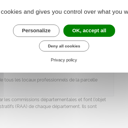
l) doit être communiquée à l'administration fiscale,
 cookies and gives you control over what you w
60-REV
.
Personalize
OK, accept all
nir compte de la situation géographique
du local
la baisse.
Deny all cookies
fférentes valeurs
comprises entre 0.70 et 1.30
. Il
égorie de chacun des locaux professionnels.
Privacy policy
de tous les locaux professionnels de la parcelle
 par les commissions départementales et font l'objet
istratifs (RAA) de chaque département. Ils sont