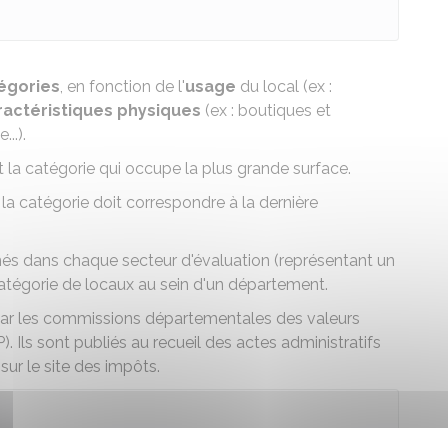
égories
, en fonction de l'
usage
du local (ex :
ractéristiques physiques
(ex : boutiques et
..).
nt la catégorie qui occupe la plus grande surface.
 la catégorie doit correspondre à la dernière
és dans chaque secteur d'évaluation (représentant un
tégorie de locaux au sein d'un département.
ar les commissions départementales des valeurs
 Ils sont publiés au recueil des actes administratifs
sur le site des impôts
.
'impacter la valeur locative (ex : changement de