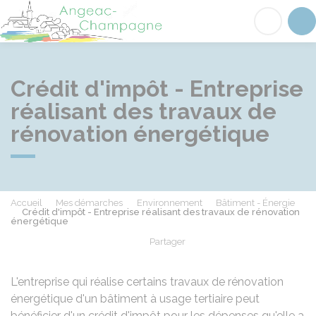
Angeac-Champagne
Acc
Crédit d'impôt - Entreprise
réalisant des travaux de
rénovation énergétique
Accueil
Mes démarches
Environnement
Bâtiment - Énergie
Crédit d'impôt - Entreprise réalisant des travaux de rénovation
énergétique
Partager
Partager sur Facebook
Partager sur X - Twit
Partager sur
Par
L'entreprise qui réalise certains travaux de rénovation
énergétique d'un bâtiment à usage tertiaire peut
bénéficier d'un crédit d'impôt pour les dépenses qu'elle a