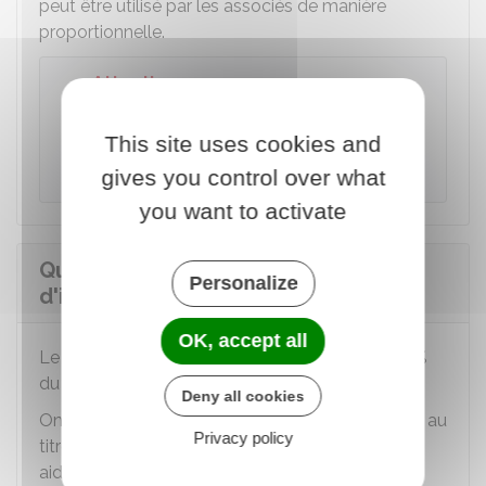
peut être utilisé par les associés de manière
proportionnelle.
Attention
Les dépenses qui ouvrent droit au crédit
d'impôt ne peuvent pas être prises en
This site uses cookies and
compte par un autre crédit d'impôt.
gives you control over what
you want to activate
Quel est le montant du crédit
Personalize
d'impôt ?
OK, accept all
Le montant du crédit d'impôt correspond à
30 %
du prix hors taxe des dépenses.
Deny all cookies
On déduit des bases du calcul les aides perçues au
Privacy policy
titre des certificats d'économie d'énergie et les
aides publiques perçues pour les opérations