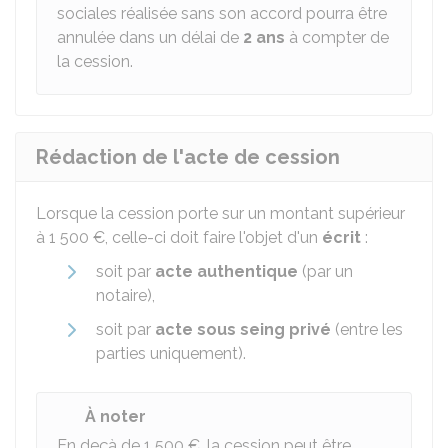
sociales réalisée sans son accord pourra être
annulée dans un délai de
2 ans
à compter de
la cession.
Rédaction de l'acte de cession
Lorsque la cession porte sur un montant supérieur
à
1 500 €
, celle-ci doit faire l'objet d'un
écrit
:
soit par
acte authentique
(par un
notaire),
soit par
acte sous seing privé
(entre les
parties uniquement).
À noter
En deçà de
1 500 €
, la cession peut être