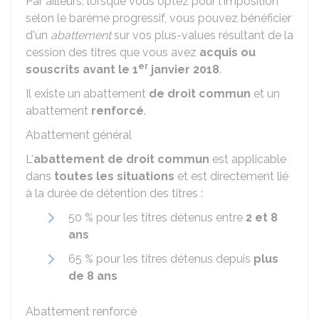
Par ailleurs, lorsque vous optez pour l'imposition
selon le barème progressif, vous pouvez bénéficier
d'un
abattement
sur vos plus-values résultant de la
cession des titres que vous avez
acquis ou
er
souscrits avant le 1
janvier 2018
.
Il existe un abattement
de droit commun
et un
abattement
renforcé
.
Abattement général
L'
abattement de droit commun
est applicable
dans
toutes les situations
et est directement lié
à la durée de détention des titres :
50 %
pour les titres détenus entre
2 et 8
ans
65 %
pour les titres détenus depuis
plus
de 8 ans
Abattement renforcé