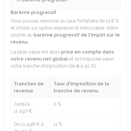
Barème progressif
Vous pouvez renoncer au taux forfaitaire de
12,8 %
et choisir, sur option expresse et irrévocable, d'être
soumis au
barème progressif de l'impôt sur le
revenu
.
La plue-value est alors
prise en compte dans
votre revenu net global
et est imposée selon
votre tranche d'imposition (de
0
à
45 %
).
Tranches de
Taux d'imposition de la
revenus
tranche de revenu
Jusqu'à
0 %
11 497 €
De
11 498 €
à
11 %