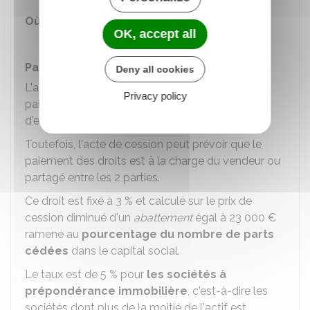
Où s'adresser ?
OK, accept all
Service fiscal de l'enregistrement
Paiement des droits d'enregistrement
Deny all cookies
L'acquisition de parts sociales donne lieu au
Privacy policy
paiement
par le repreneur
d'un droit
d'enregistrement.
Toutefois, l'acte de cession peut prévoir que le
paiement des droits est à la charge du vendeur ou
partagé entre les 2 parties.
Ce droit est fixé à
3 %
et calculé sur le prix de
cession diminué d'un
abattement
égal à
23 000 €
ramené au
pourcentage du nombre de parts
cédées
dans le capital social.
Le taux est de
5 %
pour
les sociétés à
prépondérance immobilière
, c'est-à-dire les
sociétés dont plus de la moitié de l'actif est