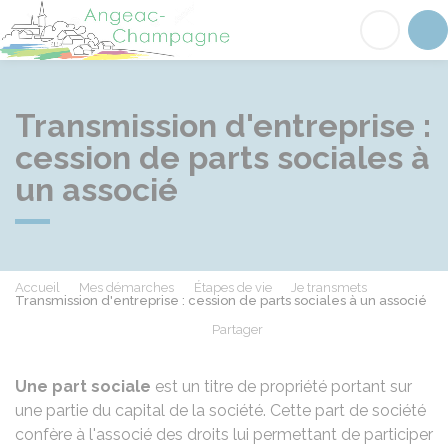
Angeac-Champagne
Acc
Transmission d'entreprise :
cession de parts sociales à
un associé
Accueil
Mes démarches
Étapes de vie
Je transmets
Transmission d'entreprise : cession de parts sociales à un associé
Partager
Partager sur Facebook
Partager sur X - Twit
Partager sur
Par
Une part sociale
est un titre de propriété portant sur
une partie du capital de la société. Cette part de société
confère à l'associé des droits lui permettant de participer