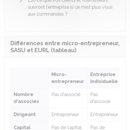
Est-ce que vos clients et fournisseurs
suivront l'entreprise si ce n'est plus vous
aux commandes ?
Différences entre micro-entrepreneur,
SASU et EURL (tableau)
Micro-
Entreprise
entrepreneur
individuelle
S
Nombre
Pas d'associé
Pas
1
d'associés
d'associé
Dirigeant
Entrepreneur
Entrepreneur
Pr
Capital
Pas de capital
Pas de
Li