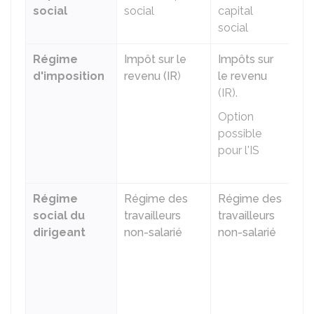
social
social
capital
social
Régime
Impôt sur le
Impôts sur
Im
d'imposition
revenu (IR
)
le revenu
sur
(IR).
so
(IS
Option
possible
Op
pour l'IS
po
pou
Régime
Régime des
Régime des
As
social du
travailleurs
travailleurs
sal
dirigeant
non-salarié
non-salarié