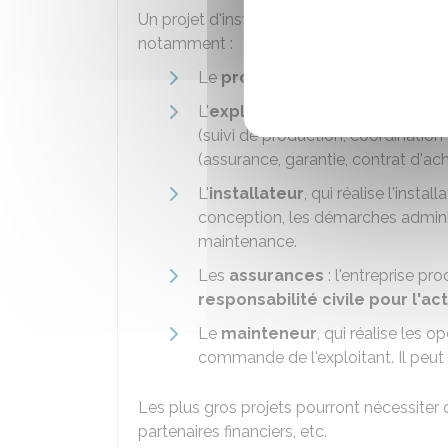
Un projet d'installation photovoltaïque do
notamment :
Le
propriétaire
du site ou de la t
L'
exploitant
, qui gère l'installat
(suivi de production, coordination 
(assurance, garantie, contrat d'ach
L'
installateur
, qui réalise l'instal
conception, les démarches administr
maintenance.
Les
assurances
: l'entreprise pro
responsabilité civile pour l'ac
Le
mainteneur
, qui réalise les o
commande de l'exploitant. Il peut s'a
Les plus gros projets pourront nécessiter d
partenaires financiers, etc.