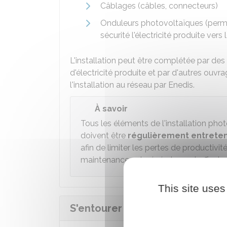
Câblages (câbles, connecteurs)
Onduleurs photovoltaïques (perme
sécurité l'électricité produite vers 
L'installation peut être complétée par des 
d'électricité produite et par d'autres o
l'installation au réseau par Enedis.
À savoir
Tous les éléments de l'installation phot
doivent être
régulièrement entrete
afin de limiter les pertes de productivi
maintenance est généralement effectué
This site uses
S'entourer de professionnels ha