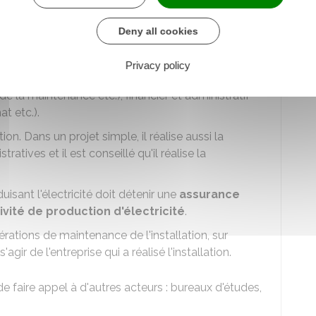
it être mené avec différents acteurs. On distingue
Deny all cookies
oiture
Privacy policy
ion pendant sa durée de vie sur le volet technique
de la maintenance etc.), financier et administratif
at etc.).
lation. Dans un projet simple, il réalise aussi la
atives et il est conseillé qu'il réalise la
duisant l'électricité doit détenir une
assurance
tivité de production d'électricité
.
pérations de maintenance de l'installation, sur
gir de l'entreprise qui a réalisé l'installation.
e faire appel à d'autres acteurs : bureaux d'études,