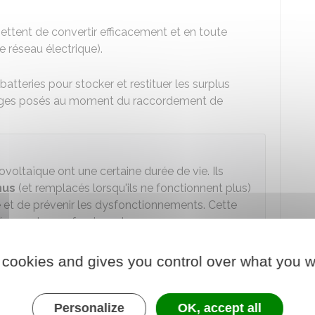
ttent de convertir efficacement et en toute
le réseau électrique).
batteries pour stocker et restituer les surplus
uvrages posés au moment du raccordement de
ovoltaïque ont une certaine durée de vie. Ils
nus
(et remplacés lorsqu'ils ne fonctionnent plus)
té et de prévenir les dysfonctionnements. Cette
e par des professionnels.
 cookies and gives you control over what you w
bilités
Personalize
OK, accept all