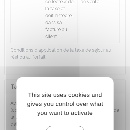
collecteur de
de vente
la taxe et
doit l'intégrer
dans sa
facture au
client
Conditions d'application de la taxe de séjour au
réel ou au forfait
Tarifs
This site uses cookies and
Avant le début de la période de perception
gives you control over what
(correspondant à la saison touristique), les tarifs de
you want to activate
la taxe au réel ou forfaitaire sont fixés par
délibération du conseil municipal, ou de l'organe