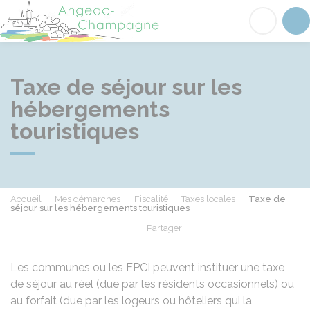
Angeac-Champagne
Acc
Taxe de séjour sur les
hébergements
touristiques
Accueil
Mes démarches
Fiscalité
Taxes locales
Taxe de
séjour sur les hébergements touristiques
Partager
Partager sur Facebook
Partager sur X - Twit
Partager sur
Par
Les communes ou les
EPCI
peuvent instituer une taxe
de séjour au réel (due par les résidents occasionnels) ou
au forfait (due par les logeurs ou hôteliers qui la