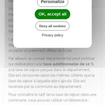
délibérant de l'
EPCI
.
Personalize
Mais ces tarifs doivent être compris entre un tarif
OK, accept all
minimal (tarif plancher) et un tarif maximal (tarif
plafond) pour chaque catégorie d'hébergement
sur la base du classement officiel des
Deny all cookies
hébergements.
Privacy policy
La taxe doit être perçue par le logeur, avant le
départ des personnes hébergées, même s'il a
accepté un paiement différé du loyer.
Par ailleurs, le conseil départemental peut instituer
sur délibération une
taxe additionnelle de
10 %
à la taxe de séjour perçue dans le département.
Elle est recouvrée selon les mêmes critères que la
taxe de séjour à laquelle elle s'ajoute. Elle est
reversée par la commune au département.
Pour connaître le tarif de la taxe de séjour dans une
commune, vous pouvez utiliser ce téléservice :