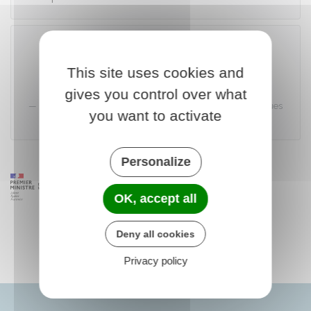
Accéder au téléservice
This site uses cookies and
gives you control over what
Institut national de la statistique et des études économiques
you want to activate
(Insee)
Personalize
OK, accept all
Deny all cookies
Privacy policy