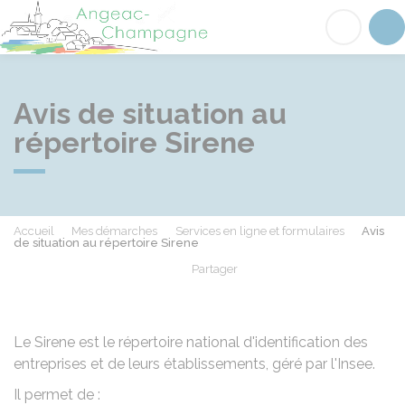
Angeac-Champagne
Acc
Avis de situation au
répertoire Sirene
Accueil
Mes démarches
Services en ligne et formulaires
Avis
de situation au répertoire Sirene
Partager
Partager sur Facebook
Partager sur X - Twit
Partager sur
Par
Le Sirene est le répertoire national d'identification des
entreprises et de leurs établissements, géré par l'Insee.
Il permet de :