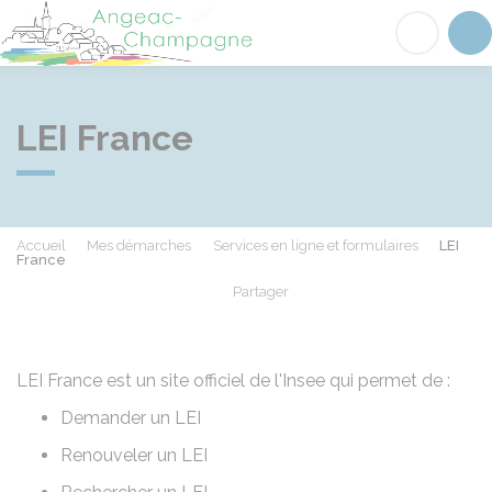
Angeac-Champagne
Acc
LEI France
Accueil
Mes démarches
Services en ligne et formulaires
LEI
France
Partager
Partager sur Facebook
Partager sur X - Twit
Partager sur
Par
LEI France est un site officiel de l'Insee qui permet de :
Demander un LEI
Renouveler un LEI