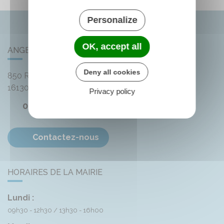
Personalize
OK, accept all
ANGEAC-CHAMPAGNE
Deny all cookies
850 Rue des Distilleries
16130
Angeac-Champagne
Privacy policy
05 45 83 74 42
Contactez-nous
HORAIRES DE LA MAIRIE
Lundi :
09h30 - 12h30
13h30 - 16h00