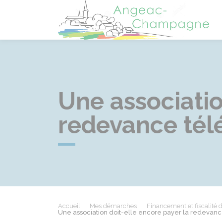
A
Une associatio
redevance télé
Accueil
Mes démarches
Financement et fiscalité 
Une association doit-elle encore payer la redevanc