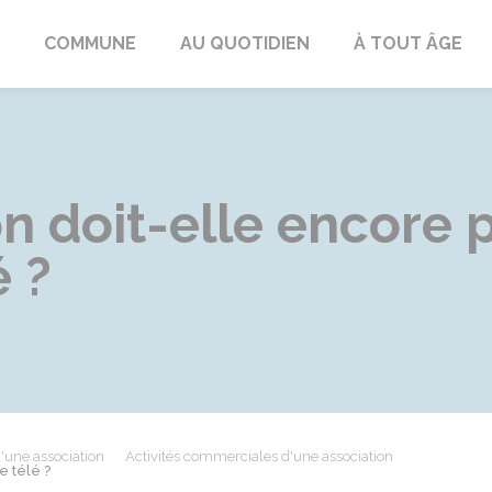
ngeac-Champagne
COMMUNE
AU QUOTIDIEN
À TOUT ÂGE
n doit-elle encore p
 ?
d'une association
Activités commerciales d'une association
e télé ?