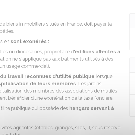
 de biens immobiliers situés en France, doit payer la
bâties
.
ts en
sont exonérés :
lles ou diocésaines, propriétaire d
'édifices affectés à
ation ne s'applique pas aux bâtiments utilisés à des
, un usage commercial).
du travail reconnues d'utilité publique
lorsque
spitalisation de leurs membres
. Les jardins
spitalisation des membres des associations de mutilés
nt bénéficier d'une exonération de la taxe foncière.
tilité publique qui possède des
hangars servant à
vités agricoles (étables, granges, silos,...), sous réserve
ar la loi.