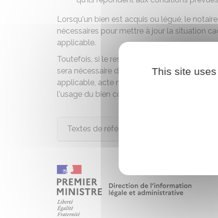
Lorsqu'un bien est acquis ou légué, le notair
nécessaires pour mettre à jour la situation c
applicable.
Toutefois, si le responsable de l'association re
This site uses
sera nécessaire d'envoyer les justificatifs (att
applicable, acte notarié précisant l'affecta
l'usage du bien correspond aux critères d'exo
Textes de référence