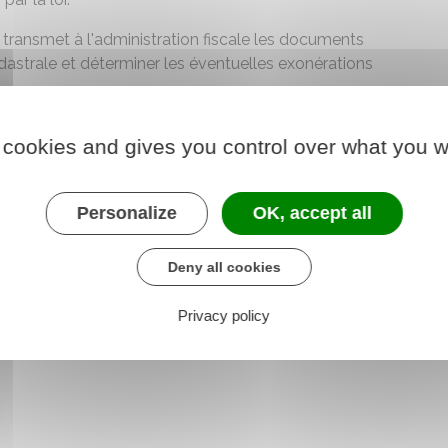
e transmet à l'administration fiscale les documents
adastrale et déterminer les éventuelles exonérations
çoit un avis de taxe et qu'elle n'a pas été exonéré, il
 cookies and gives you control over what you w
estation de reconnaissance d'utilité publique s'il est
tion du bien, toute autre document démontrant que
nération) aux impôts.
Personalize
OK, accept all
Deny all cookies
Privacy policy