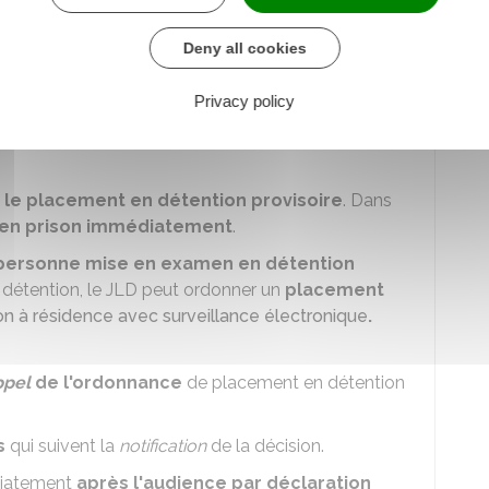
t
mettre en prison la personne mise en
 4
jours ouvrables
. Une nouvelle audience doit
Deny all cookies
Privacy policy
fiée
à la personne mise en examen à la fin de
 le placement en détention provisoire
. Dans
 en prison immédiatement
.
a personne mise en examen en détention
 détention, le JLD peut ordonner un
placement
on à résidence avec surveillance électronique
.
ppel
de l'ordonnance
de placement en détention
s
qui suivent la
notification
de la décision.
diatement
après l'audience par déclaration