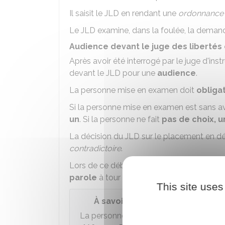
Il saisit le JLD en rendant une
ordonnance
Le JLD examine, dans la foulée, la deman
Audience devant le juge des libertés 
Après avoir été interrogé par le juge d'in
devant le JLD pour une
audience
.
La personne mise en examen doit
obliga
Si la personne mise en examen est sans a
un
. Si la personne ne fait
pas de choix, 
La décision du JLD sur le placement en dét
contradictoire
.
Lors de ce débat,
le
procureur de la Rép
parole
à tour de rôle.
This site uses
À savoir
La personne mise en examen a le
droi