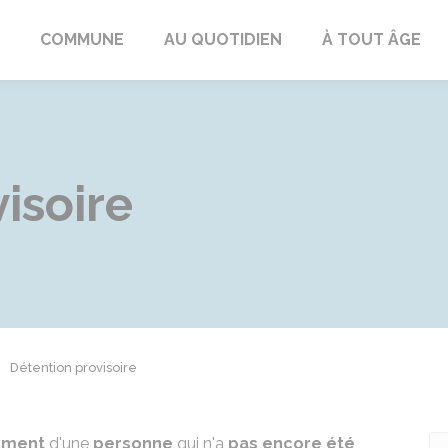
ngeac-Champagne
COMMUNE
AU QUOTIDIEN
À TOUT ÂGE
isoire
Détention provisoire
ement
d'une
personne
qui n'a
pas encore été