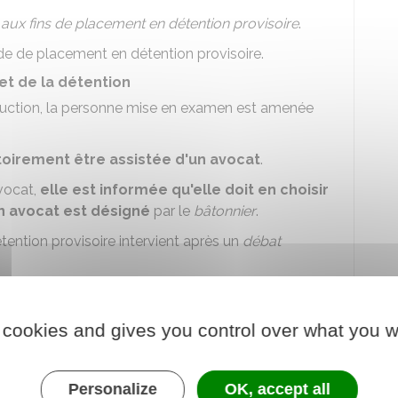
aux fins de placement en détention provisoire
.
de de placement en détention provisoire.
et de la détention
struction, la personne mise en examen est amenée
toirement être assistée d'un avocat
.
vocat,
elle est informée qu'elle doit en choisir
un avocat est désigné
par le
bâtonnier
.
ention provisoire intervient après un
débat
ublique
, le mis en examen et son avocat ont la
 cookies and gives you control over what you w
t de demander un délai pour préparer sa
Personalize
OK, accept all