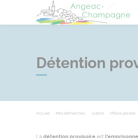
A
Détention prov
Accueil
Mes démarches
Justice
Affaire pénale
La
détention provisoire
est
l'emprisonn