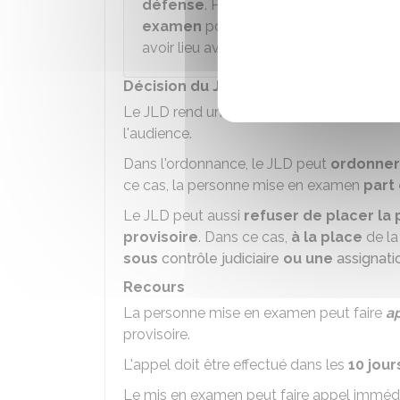
défense
. Pendant ce délai, le JLD peu
examen
pour une durée maximale de
avoir lieu avant la fin du délai.
Décision du JLD
Le JLD rend une
ordonnance
. Elle est
noti
l'audience.
Dans l'ordonnance, le JLD peut
ordonner
ce cas, la personne mise en examen
part
Le JLD peut aussi
refuser de placer l
provisoire
. Dans ce cas,
à la place
de la
sous
contrôle judiciaire
ou une
assignati
Recours
La personne mise en examen peut faire
a
provisoire.
L'appel doit être effectué dans les
10 jour
Le mis en examen peut faire appel immé