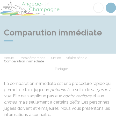
Angeac-Champagne
Acc
Comparution immédiate
Accueil
Mes démarches
Justice
Affaire pénale
Comparution immédiate
Partager
Partager sur Facebook
Partager sur X - Twit
Partager sur
Par
La comparution immédiate est une procédure rapide qui
permet de faire juger un
prévenu
à la suite de sa
garde à
vue
. Elle ne s'applique pas aux
contraventions
et aux
crimes
, mais seulement à certains
délits
. Les personnes
jugées doivent être majeures. Nous vous présentons les
informations à connaître.