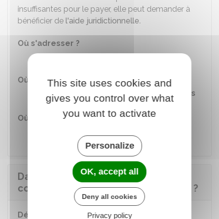
insuffisantes pour le payer, elle peut demander à
bénéficier de
l'aide juridictionnelle
.
Où s'adresser ?
Bureau d'aide aux victimes
Où s'adresser ?
This site uses cookies and
116 006 - Numéro d'aide aux victimes
gives you control over what
you want to activate
Où s'adresser ?
Avocat
Personalize
OK, accept all
Dans quels délais l'audience de
comparution immédiate a-t-elle lieu ?
Deny all cookies
Délais pour comparaitre à l'audience du
Privacy policy