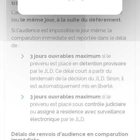
tribunal correctionnel
L'audience de comparution immédiate doit avoir
lieu
le même jour, à la suite du défèrement
.
Si l'audience est impossible le jour même, la
comparution immédiate est reportée dans le délai
de :
3 jours ouvrables
maximum
si le
prévenu est placé en
détention provisoire
par le JLD. Ce délai court à partir du
lendemain de la décision du JLD. Sinon, il
est automatiquement mis en liberté.
3 jours ouvrables
maximum
si le
prévenu est placé sous
contrôle judiciaire
ou
assigné à résidence avec surveillance
électronique
par le JLD.
Délais de renvois d'audience en comparution