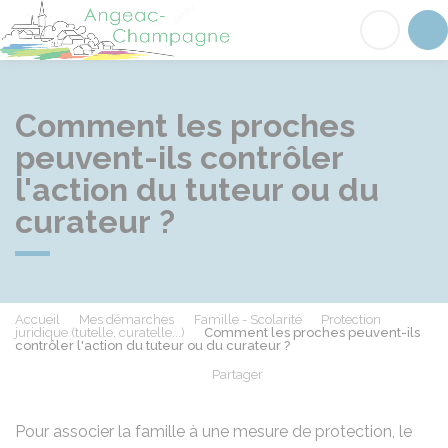
Angeac-Champagne
Acc
Comment les proches
peuvent-ils contrôler
l'action du tuteur ou du
curateur ?
Accueil
Mes démarches
Famille - Scolarité
Protection
juridique (tutelle, curatelle...)
Comment les proches peuvent-ils
contrôler l'action du tuteur ou du curateur ?
Partager
Partager sur Facebook
Partager sur X - Twit
Partager sur
Par
Pour associer la famille à une mesure de protection, le