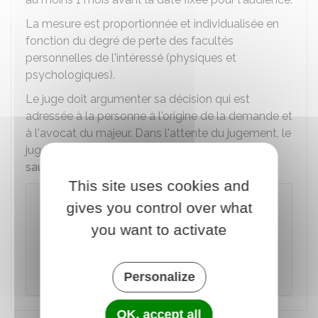
La mesure est proportionnée et individualisée en
fonction du degré de perte des facultés
personnelles de l'intéressé (physiques et
psychologiques).
Le juge doit argumenter sa décision qui est
adressée à la personne à l'origine de la demande et
à l'avocat du majeur. Dans l'attente du jugement, le
juge peut placer provisoirement le majeur sous
sauvegarde de justice
.
This site uses cookies and
À noter
gives you control over what
La demande de protection doit être traitée
you want to activate
par le juge
dans les 12 mois
qui suivent sa
saisie. Sans décision de sa part, une fois ce
délai passé, le dossier est classé sans suite.
Personalize
OK, accept all