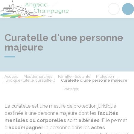
Angeac-Champagne
Acc
Curatelle d'une personne
majeure
Accueil
Mes démarches
Famille - Scolarité
Protection
juridique (tutelle, curatelle...)
Curatelle d'une personne majeure
Partager
Partager sur Facebook
Partager sur X - Twit
Partager sur
Par
La curatelle est une mesure de protection juridique
destinée à une personne majeure dont les
facultés
mentales ou corporelles
sont
altérées
. Elle permet
d'
accompagner
la personne dans les
actes