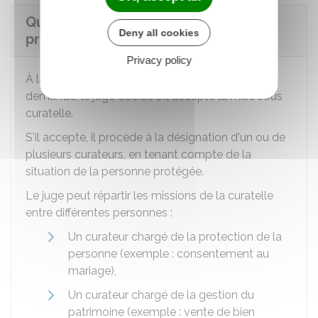
Que décide le juge à la fin de la
Deny all cookies
procédure de mise sous curatelle ?
Privacy policy
À la suite des entretiens et de l'examen de la
demande, le juge décide s'il accepte la mise sous
curatelle.
S'il accepte, il procède à la désignation d'un ou de
plusieurs curateurs, en tenant compte de la
situation de la personne protégée.
Le juge peut répartir les missions de la curatelle
entre différentes personnes :
Un curateur chargé de la protection de la
personne (exemple : consentement au
mariage),
Un curateur chargé de la gestion du
patrimoine (exemple : vente de bien