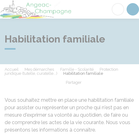
Angeac-Champagne
Acc
Habilitation familiale
Accueil
Mes démarches
Famille - Scolarité
Protection
juridique (tutelle, curatelle...)
Habilitation familiale
Partager
Partager sur Facebook
Partager sur X - Twit
Partager sur
Par
Vous souhaitez mettre en place une habilitation familiale
pour assister ou représenter un proche qui n'est pas en
mesure d'exprimer sa volonté au quotidien, de faire ou
de comprendre les actes de la vie courante. Nous vous
présentons les informations à connaître.