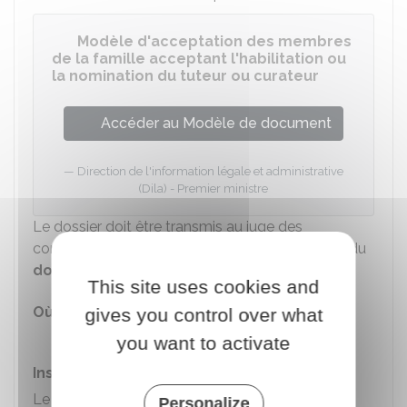
Modèle d'acceptation des membres
de la famille acceptant l'habilitation ou
la nomination du tuteur ou curateur
Accéder au Modèle de document
Direction de l'information légale et administrative
(Dila) - Premier ministre
Le dossier doit être transmis au juge des
contentieux de la protection auprès du tribunal du
domicile de la personne à protéger
.
This site uses cookies and
Où s'adresser ?
gives you control over what
Tribunal judiciaire
you want to activate
Instruction de la demande
Le juge auditionne la personne à protéger et
Personalize