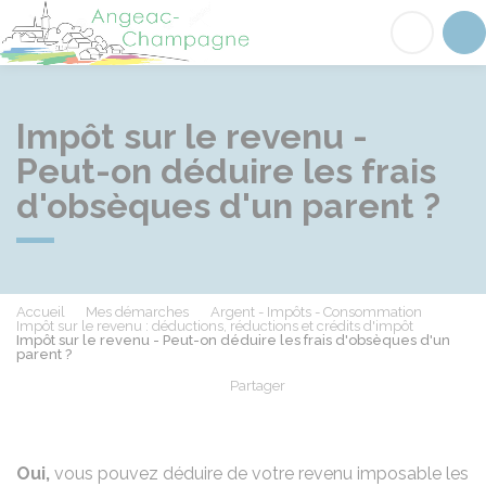
Angeac-Champagne
Acc
Impôt sur le revenu -
Peut-on déduire les frais
d'obsèques d'un parent ?
Accueil
Mes démarches
Argent - Impôts - Consommation
Impôt sur le revenu : déductions, réductions et crédits d'impôt
Impôt sur le revenu - Peut-on déduire les frais d'obsèques d'un
parent ?
Partager
Partager sur Facebook
Partager sur X - Twit
Partager sur
Par
Oui,
vous pouvez déduire de votre revenu imposable les