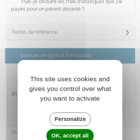
Puis-je déduire les frais d'obsèques que j'ai
payés pour un parent décédé ?
Textes de référence
Services en ligne et formulaires
Impôts : accéder à votre espace Particulier
This site uses cookies and
Déclaration 2025 en ligne des revenus de
gives you control over what
2024 (espace Particulier)
you want to activate
Déclaration 2025 des revenus 2024 (papier)
Personalize
Questions ? Réponses !
OK, accept all