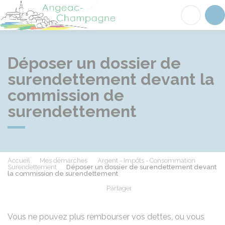
Angeac-Champagne
Acc
Déposer un dossier de
surendettement devant la
commission de
surendettement
Accueil
Mes démarches
Argent - Impôts - Consommation
Surendettement
Déposer un dossier de surendettement devant
la commission de surendettement
Partager
Partager sur Facebook
Partager sur X - Twit
Partager sur
Par
Vous ne pouvez plus rembourser vos dettes, ou vous