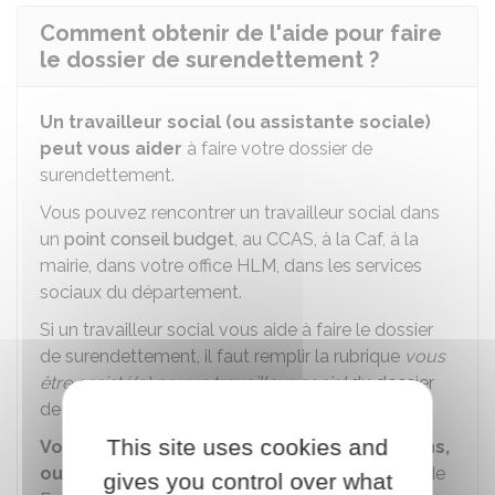
Comment obtenir de l'aide pour faire
le dossier de surendettement ?
Un travailleur social (ou assistante sociale)
peut vous aider
à faire votre dossier de
surendettement.
Vous pouvez rencontrer un travailleur social dans
un
point conseil budget
, au
CCAS
, à la
Caf
, à la
mairie, dans votre office HLM, dans les services
sociaux du département.
Si un travailleur social vous aide à faire le dossier
de surendettement, il faut remplir la rubrique
vous
être assisté(e) par un travailleur social
du dossier
de surendettement.
This site uses cookies and
Vous pouvez aussi demander des précisions,
ou prendre un rendez-vous
avec la Banque de
gives you control over what