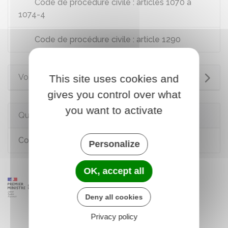
Code de procédure civile : articles 1070 à
1074-4
Code de procédure civile : article 1290
Voir aussi
This site uses cookies and
gives you control over what
you want to activate
Questions ? Réponses !
Comment consulter gratuitement un avocat ?
Personalize
OK, accept all
Deny all cookies
Privacy policy