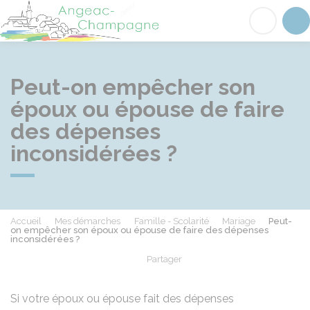
Angeac-Champagne
Acc
Peut-on empêcher son
époux ou épouse de faire
des dépenses
inconsidérées ?
Accueil
Mes démarches
Famille - Scolarité
Mariage
Peut-
on empêcher son époux ou épouse de faire des dépenses
inconsidérées ?
Partager
Partager sur Facebook
Partager sur X - Twit
Partager sur
Par
Si votre époux ou épouse fait des dépenses