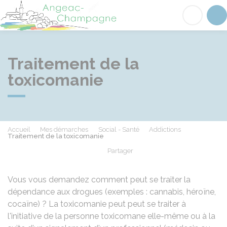
Angeac-Champagne
Acc
Traitement de la
toxicomanie
Accueil
Mes démarches
Social - Santé
Addictions
Traitement de la toxicomanie
Partager
Partager sur Facebook
Partager sur X - Twit
Partager sur
Par
Vous vous demandez comment peut se traiter la
dépendance aux drogues (exemples : cannabis, héroïne,
cocaïne) ? La toxicomanie peut peut se traiter à
l'initiative de la personne toxicomane elle-même ou à la