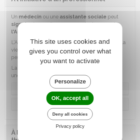
Un
médecin
ou une
assistante sociale
peut
signaler
le cas d'une personne toxicomane à
l'Agence régionale de santé (ARS)
.
This site uses cookies and
L'ARS ordonne la réalisation d'une
enquête
sur la
vie familiale, professionnelle et sociale de la
gives you control over what
personne et demande un
examen médical
.
you want to activate
La suite diffère selon que l'examen révèle ou non
une dépendance.
Personalize
L'examen révèle une dépendance
OK, accept all
L'examen ne révèle pas une dépendance
Deny all cookies
Privacy policy
À l'initiative de la justice (injonction