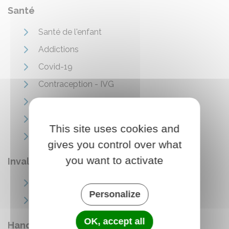
Santé
Santé de l'enfant
Addictions
Covid-19
Contraception - IVG
Grossesse, assistance à la procréation
Hospitalisation et soins à domicile
This site uses cookies and
Prévention - Vaccinations
gives you control over what
you want to activate
Invalidité
Invalidité du salarié dans le secteur privé
Personalize
Invalidité dans le secteur public
OK, accept all
Handicap