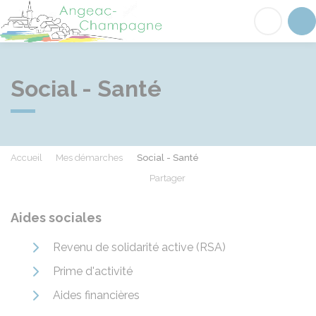
Angeac-Champagne
Acc
Social - Santé
Accueil
Mes démarches
Social - Santé
Partager
Partager sur Facebook
Partager sur X - Twit
Partager sur
Par
Aides sociales
Revenu de solidarité active (RSA)
Prime d'activité
Aides financières